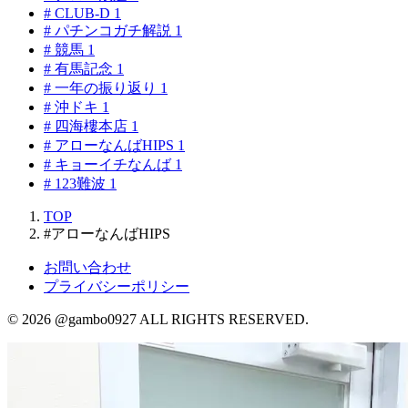
#
CLUB-D
1
#
パチンコガチ解説
1
#
競馬
1
#
有馬記念
1
#
一年の振り返り
1
#
沖ドキ
1
#
四海樓本店
1
#
アローなんばHIPS
1
#
キョーイチなんば
1
#
123難波
1
TOP
#アローなんばHIPS
お問い合わせ
プライバシーポリシー
© 2026 @gambo0927 ALL RIGHTS RESERVED.