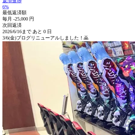
返済進捗
6%
最低返済額
毎月
-
25,000
円
次回返済
2026/6/16まで
あと
0
日
3/6(金)ブログリニューアルしました！🙇