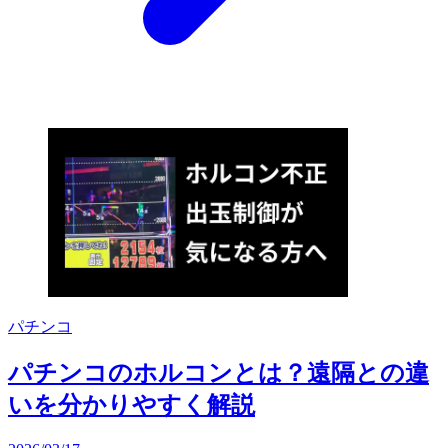
パチンコ
パチンコのホルコンとは？遠隔との違
いを分かりやすく解説