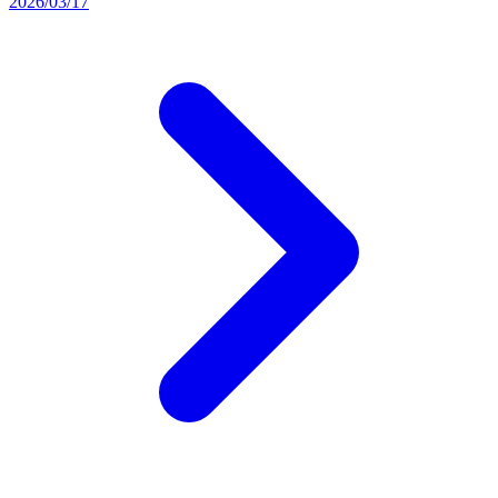
2026/03/17