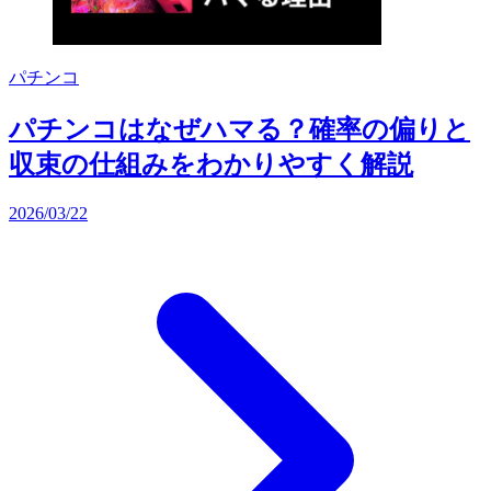
パチンコ
パチンコはなぜハマる？確率の偏りと
収束の仕組みをわかりやすく解説
2026/03/22