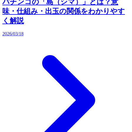
パチンコの「島（シマ）」とは？意
味・仕組み・出玉の関係をわかりやす
く解説
2026/03/18