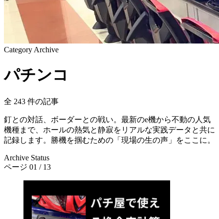
Category Archive
パチンコ
全
243
件の記事
釘との対話、ボーダーとの戦い。最新のe機から不動の人気
機種まで、ホールの熱気と静寂をリアルな実践データと共に
記録します。勝機を掴むための「現場の生の声」をここに。
Archive Status
ページ
01
/
13