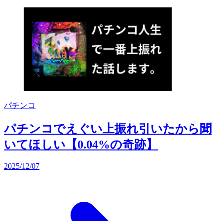
パチンコ
パチンコでえぐい上振れ引いたから聞
いてほしい【0.04%の奇跡】
2025/12/07