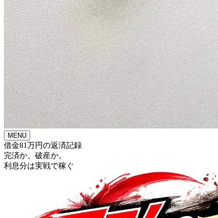
MENU
借金81万円の返済記録
完済か、破産か。
利息分は実戦で稼ぐ