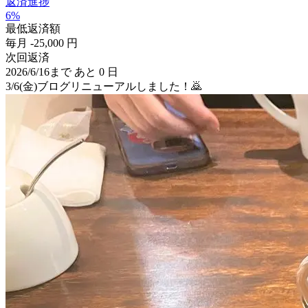
返済進捗
6%
最低返済額
毎月
-
25,000
円
次回返済
2026/6/16まで
あと
0
日
3/6(金)ブログリニューアルしました！🙇