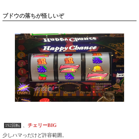
ブドウの落ちが怪しいぞ
、
チェリーBIG
192回転
少しハマっだけど許容範囲。