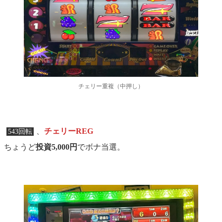
チェリー重複（中押し）
、
チェリーREG
543回転
ちょうど
投資5,000円
でボナ当選。