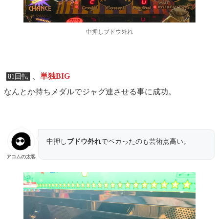
中押しブドウ外れ
、
単独BIG
81回転
なんとか持ちメダルでジャグ連させる事に成功。
中押し
ブドウ外れ
でペカったのも芸術点高い。
アコムの太客