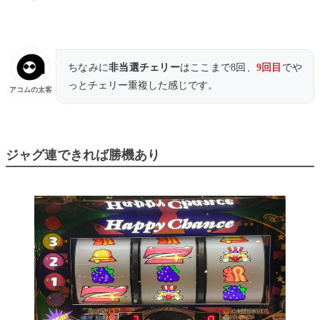
ちなみに
非当選チェリー
はここまで8回、
9回目
でや
っとチェリー重複した感じです。
アコムの太客
ジャグ連できれば勝機あり