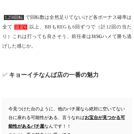
で回転数は全然足りてないけど各ボーナス確率は
1,258回転
全て
以上、BBもREGも6回ずつで（計12回の当た
設定6
り）これは打っても良さそう、前任者は
315G
ハメて勝ち逃
げした感じか。
✅
キョーイチなんば店の一番の魅力
今見つけた台のように、他のパチ屋なら絶対に空いてない
台に座れる可能性がある、言うなれば
お宝台が見つかる可
能性があるパチ屋
なんです！！