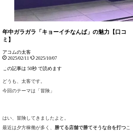
年中ガラガラ「キョーイチなんば」の魅力【口コ
ミ】
アコムの太客
2025/02/11
2025/10/07
この記事は
50秒
で読めます
どうも、太客です。
今回のテーマは「冒険」
はい、冒険してきましたよと。
最近は夕方稼働が多く、
勝てる店舗で勝てそうな台を打つ
こ