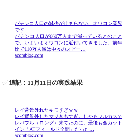
パチンコ人口の減少が止まらない、オワコン業界
です。
パチンコ人口が660万人まで減っているとのこと
で、いよいよオワコンに近付いてきました。前年
比で110万人減は中々のスピー…
acomblog.com
✅
追記：11月11日の実践結果
レイ背景外れたキモすぎｗｗ
レイ背景外したマジきもすぎ。しかもフルカスで
レバブル（ロング）来てたのに、最後も金カット
イン「ATフィールド全開」だった…
acomblog.com