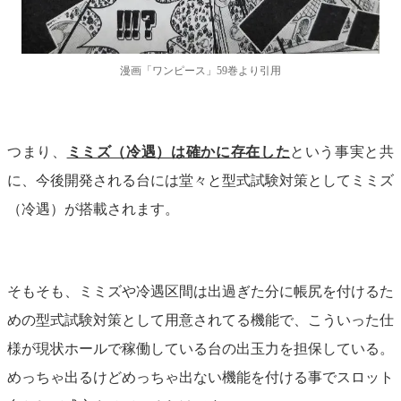
漫画「ワンピース」59巻より引用
つまり、
ミミズ（冷遇）は確かに存在した
という事実と共
に、今後開発される台には堂々と型式試験対策としてミミズ
（冷遇）が搭載されます。
そもそも、ミミズや冷遇区間は出過ぎた分に帳尻を付けるた
めの型式試験対策として用意されてる機能で、こういった仕
様が現状ホールで稼働している台の出玉力を担保している。
めっちゃ出るけどめっちゃ出ない機能を付ける事でスロット