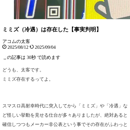
ミミズ（冷遇）は存在した【事実判明】
アコムの太客
2025/08/12
2025/09/04
この記事は
30秒
で読めます
どうも、太客です。
ミミズ存在するってよ。
スマスロ高射幸時代に突入してから「ミミズ」や「冷遇」な
ど怪しい挙動を見せる仕台が多々ありましたが、絶対あると
確信しつつもメーカー非公表という事でその存在がふわっと