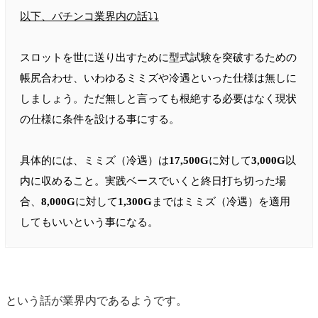
以下、パチンコ業界内の話⤵︎⤵︎
スロットを世に送り出すために型式試験を突破するための
帳尻合わせ、いわゆるミミズや冷遇といった仕様は無しに
しましょう。ただ無しと言っても根絶する必要はなく現状
の仕様に条件を設ける事にする。
具体的には、ミミズ（冷遇）は
17,500G
に対して
3,000G
以
内に収めること。実践ベースでいくと終日打ち切った場
合、
8,000G
に対して
1,300G
まではミミズ（冷遇）を適用
してもいいという事になる。
という話が業界内であるようです。