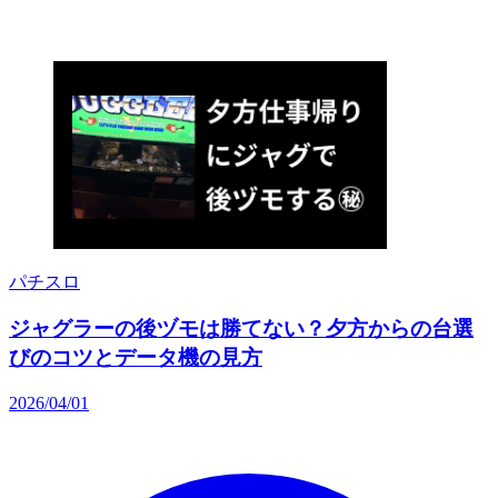
パチスロ
ジャグラーの後ヅモは勝てない？夕方からの台選
びのコツとデータ機の見方
2026/04/01