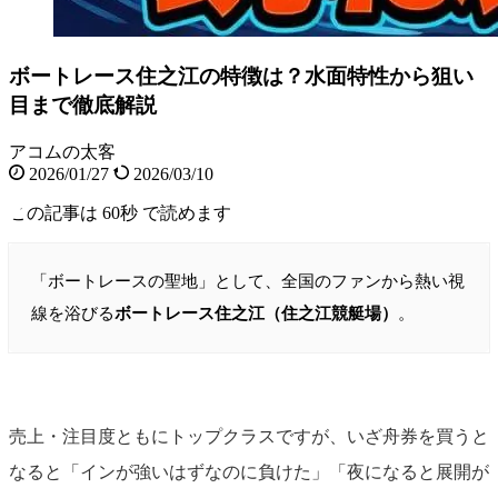
ボートレース住之江の特徴は？水面特性から狙い
目まで徹底解説
アコムの太客
2026/01/27
2026/03/10
この記事は
60秒
で読めます
「ボートレースの聖地」として、全国のファンから熱い視
線を浴びる
ボートレース住之江（住之江競艇場）
。
売上・注目度ともにトップクラスですが、いざ舟券を買うと
なると「インが強いはずなのに負けた」「夜になると展開が