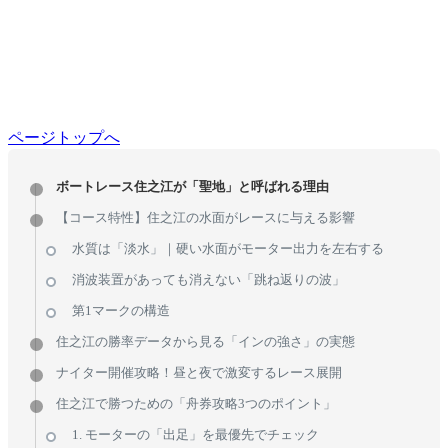
ページトップへ
ボートレース住之江が「聖地」と呼ばれる理由
【コース特性】住之江の水面がレースに与える影響
水質は「淡水」｜硬い水面がモーター出力を左右する
消波装置があっても消えない「跳ね返りの波」
第1マークの構造
住之江の勝率データから見る「インの強さ」の実態
ナイター開催攻略！昼と夜で激変するレース展開
住之江で勝つための「舟券攻略3つのポイント」
1. モーターの「出足」を最優先でチェック