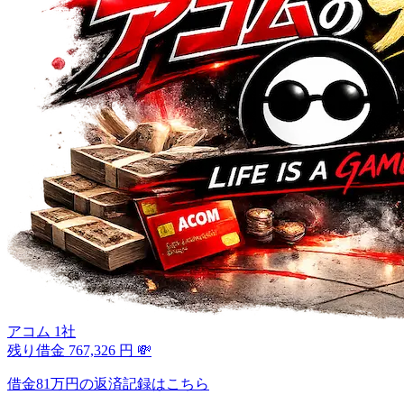
アコム 1社
残り借金
767,326
円
💸
借金81万円の返済記録はこちら