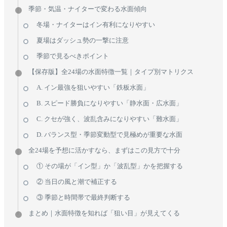
季節・気温・ナイターで変わる水面傾向
冬場・ナイターはイン有利になりやすい
夏場はダッシュ勢の一撃に注意
季節で見るべきポイント
【保存版】全24場の水面特徴一覧｜タイプ別マトリクス
A. イン最強を狙いやすい「鉄板水面」
B. スピード勝負になりやすい「静水面・広水面」
C. クセが強く、波乱含みになりやすい「難水面」
D. バランス型・季節変動型で見極めが重要な水面
全24場を予想に活かすなら、まずはこの見方で十分
① その場が「イン型」か「波乱型」かを把握する
② 当日の風と潮で補正する
③ 季節と時間帯で最終判断する
まとめ｜水面特徴を知れば「狙い目」が見えてくる