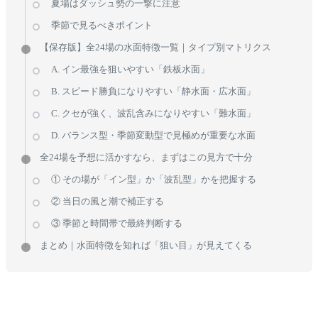
夏場はダッシュ勢の一撃に注意
季節で見るべきポイント
【保存版】全24場の水面特徴一覧｜タイプ別マトリクス
A. イン最強を狙いやすい「鉄板水面」
B. スピード勝負になりやすい「静水面・広水面」
C. クセが強く、波乱含みになりやすい「難水面」
D. バランス型・季節変動型で見極めが重要な水面
全24場を予想に活かすなら、まずはこの見方で十分
① その場が「イン型」か「波乱型」かを把握する
② 当日の風と潮で補正する
③ 季節と時間帯で最終判断する
まとめ｜水面特徴を知れば「狙い目」が見えてくる