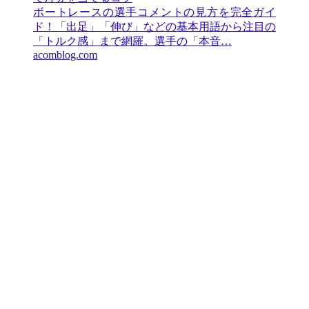
ボートレースの選手コメントの見方を完全ガイ
ド！「出足」「伸び」などの基本用語から注目の
「トルク感」まで網羅。選手の「本音…
acomblog.com