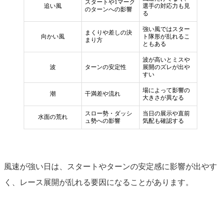
スタートや1マーク
追い風
選手の対応力も見
のターンへの影響
る
強い風ではスター
まくりや差しの決
向かい風
ト隊形が乱れるこ
まり方
ともある
波が高いとミスや
波
ターンの安定性
展開のズレが出や
すい
場によって影響の
潮
干満差や流れ
大きさが異なる
スロー勢・ダッシ
当日の展示や直前
水面の荒れ
ュ勢への影響
気配も確認する
風速が強い日は、スタートやターンの安定感に影響が出やす
く、レース展開が乱れる要因になることがあります。