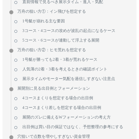
直前情報で見るべき展示タイム・進入・気配
万舟の狙い方①：イン飛びを想定する
1号艇が崩れる主な要因
3コース・4コースの攻めが波乱の起点になるケース
5コース・6コースが連動して浮上する展開
万舟の狙い方②：ヒモ荒れを想定する
1号艇が勝っても2着・3着が荒れるケース
人気薄の2着・3着を考えるときの確認ポイント
展示タイムやモーター気配を過信しすぎない注意点
展開別に見る出目例とフォーメーション
4コースまくりを想定する場合の出目例
4コースまくり差しを想定する場合の出目例
展開のズレに備えるWフォーメーションの考え方
出目例は買い目の保証ではなく、予想整理の参考にする
穴狙いで点数を増やしすぎない資金管理