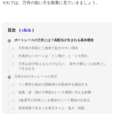
それでは、万舟の狙い方を順番に見ていきましょう。
click
目次
[
]
ボートレースの万舟とは？高配当が生まれる基本構造
万舟券の意味と三連単で起きやすい理由
代表的なパターンは「イン飛び」と「ヒモ荒れ」
万舟は必ず狙えるものではなく、条件が重なった結果とし
て生まれる
万舟が出やすいレースの見方
イン勝率が低めの競艇場や水面条件を確認する
強風・波・潮の干満差がレース展開に与える影響
A級選手が外枠にいる番組やシード番組の注意点
直前情報で見るべき展示タイム・進入・気配