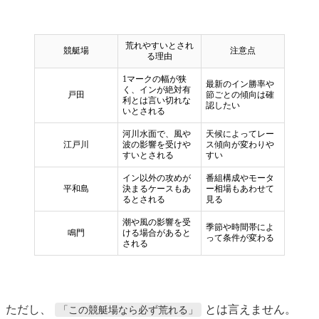
荒れやすいとされ
競艇場
注意点
る理由
1マークの幅が狭
最新のイン勝率や
く、インが絶対有
戸田
節ごとの傾向は確
利とは言い切れな
認したい
いとされる
河川水面で、風や
天候によってレー
江戸川
波の影響を受けや
ス傾向が変わりや
すいとされる
すい
イン以外の攻めが
番組構成やモータ
平和島
決まるケースもあ
ー相場もあわせて
るとされる
見る
潮や風の影響を受
季節や時間帯によ
鳴門
ける場合があると
って条件が変わる
される
ただし、
とは言えません。
「この競艇場なら必ず荒れる」