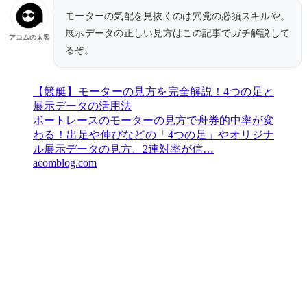
モーターの気配を見抜くのは穴党の必須スキルや。
展示データの正しい見方はこの記事でガチ解説して
アコムの太客
るぞ。
【競艇】モーターの見方を完全解説！4つの足と
展示データの活用法
ボートレースのモーターの見方で舟券的中率が変
わる！出足や伸びなどの「4つの足」やオリジナ
ル展示データの見方、2連対率が信…
acomblog.com